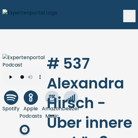
# 537
Alexandra
Hirsch -
Spotify
Apple
Amazon
Deezer
Podcasts
Music
Über innere