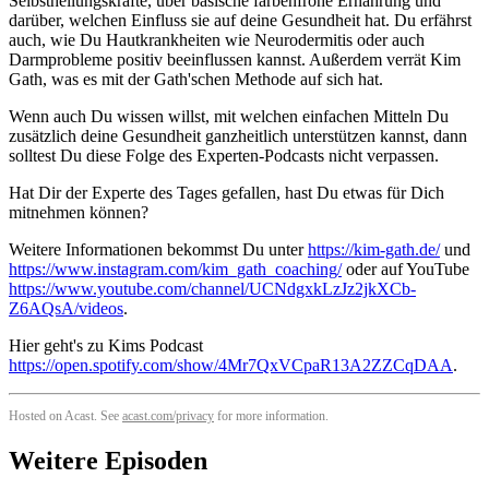
Selbstheilungskräfte, über basische farbenfrohe Ernährung und
darüber, welchen Einfluss sie auf deine Gesundheit hat. Du erfährst
auch, wie Du Hautkrankheiten wie Neurodermitis oder auch
Darmprobleme positiv beeinflussen kannst. Außerdem verrät Kim
Gath, was es mit der Gath'schen Methode auf sich hat.
Wenn auch Du wissen willst, mit welchen einfachen Mitteln Du
zusätzlich deine Gesundheit ganzheitlich unterstützen kannst, dann
solltest Du diese Folge des Experten-Podcasts nicht verpassen.
Hat Dir der Experte des Tages gefallen, hast Du etwas für Dich
mitnehmen können?
Weitere Informationen bekommst Du unter
https://kim-gath.de/
und
https://www.instagram.com/kim_gath_coaching/
oder auf YouTube
https://www.youtube.com/channel/UCNdgxkLzJz2jkXCb-
Z6AQsA/videos
.
Hier geht's zu Kims Podcast
https://open.spotify.com/show/4Mr7QxVCpaR13A2ZZCqDAA
.
Hosted on Acast. See
acast.com/privacy
for more information.
Weitere Episoden