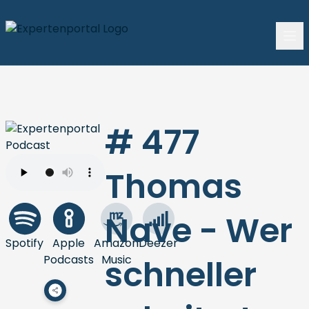
# 477
Thomas
Nave - Wer
Spotify
Apple
Amazon
Deezer
Podcasts
Music
schneller