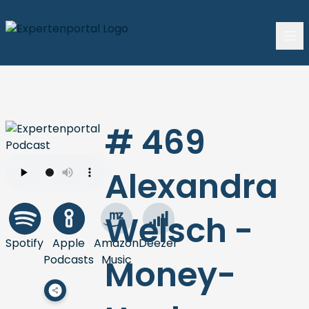
# 469
Alexandra
Welsch -
Spotify
Apple
Amazon
Deezer
Podcasts
Music
Money-