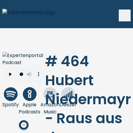
# 464
Hubert
Niedermayr
Spotify
Apple
Amazon
Deezer
Podcasts
Music
- Raus aus