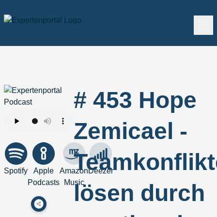
# 453 Hope
Zemicael -
Teamkonflikt
Spotify
Apple
Amazon
Deezer
Podcasts
Music
lösen durch