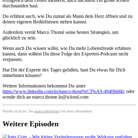
erfolgreich dein Leben meisterst, auch nachdem Du große Krisen
durchstanden hast.
Du erfährst auch, wie Du zumal als Mann dein Herz öffnen und zu
deinen eigenen Bedürfnissen stehen kannst.
Außerdem verrät Marco Thomé seine besten Strategien, um
glücklich zu sein.
Wenn auch Du wissen willst, wie Du mehr Lebensfreude erfahren
kannst, dann solltest Du diese Folge des Experten-Podcasts nicht
verpassen.
Hat Dir der Experte des Tages gefallen, hast Du etwas für Dich
mitnehmen können?
Weitere Informationen bekommst Du unter
https://www.linkedin.com/in/marco-thom%C3%A9-4940b66b/
oder
wende dich an marco.thome.lu@icloud.com
Hosted on Acast. See
acast.com/privacy
for more information.
Weitere Episoden