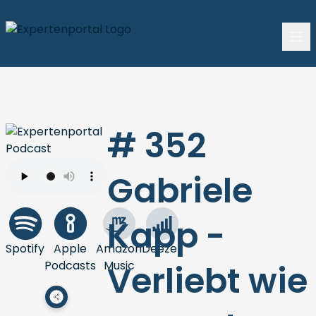
# 352
Gabriele
Kapp -
Spotify
Apple
Amazon
Deezer
Podcasts
Music
Verliebt wie