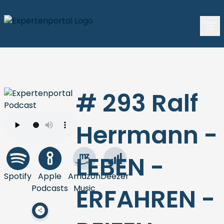
# 293 Ralf
Herrmann -
LEBEN -
Spotify
Apple
Amazon
Deezer
Podcasts
Music
ERFAHREN -