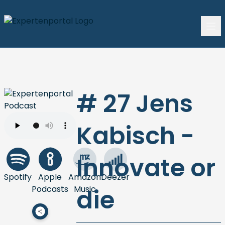
# 27 Jens
Kabisch -
Innovate or
Spotify
Apple
Amazon
Deezer
Podcasts
Music
die