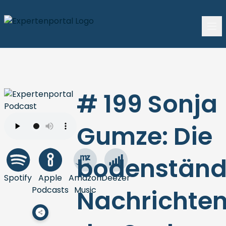
# 199 Sonja
Gumze: Die
bodenständ
Spotify
Apple
Amazon
Deezer
Podcasts
Music
Nachrichten