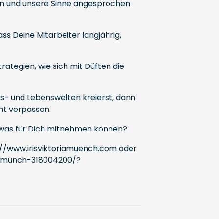
ten und unsere Sinne angesprochen
ss Deine Mitarbeiter langjährig,
rategien, wie sich mit Düften die
its- und Lebenswelten kreierst, dann
cht verpassen.
 etwas für Dich mitnehmen können?
://www.irisviktoriamuench.com
oder
ia-münch-318004200/?