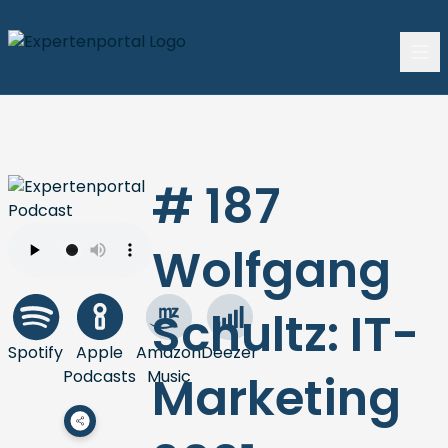
# 187
Wolfgang
Schultz: IT-
Spotify
Apple
Amazon
Deezer
Podcasts
Music
Marketing