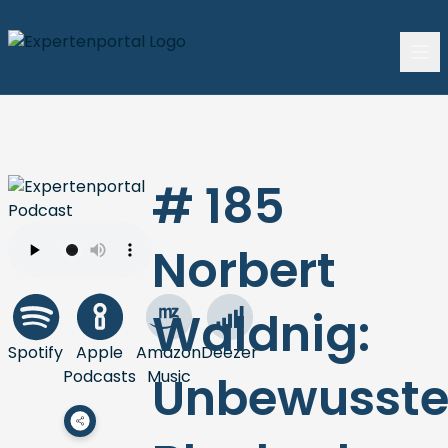
# 185
Norbert
Waldnig:
Spotify
Apple
Amazon
Deezer
Podcasts
Music
Unbewusst