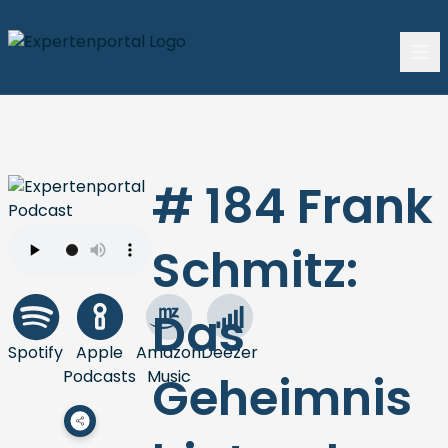
# 184 Frank
Schmitz:
Das
Spotify
Apple
Amazon
Deezer
Podcasts
Music
Geheimnis