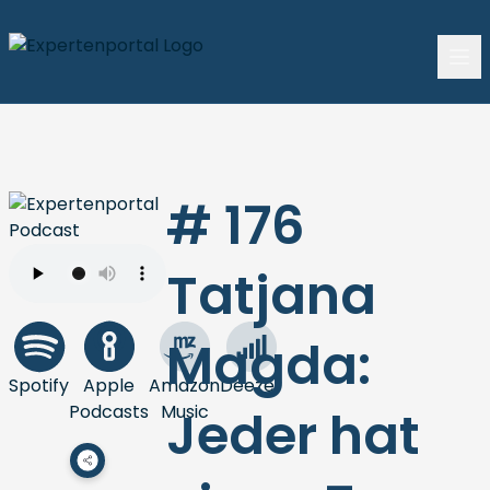
# 176
Tatjana
Magda:
Spotify
Apple
Amazon
Deezer
Podcasts
Music
Jeder hat