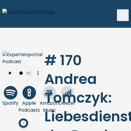
# 170
Andrea
Tomczyk:
Spotify
Apple
Amazon
Deezer
Podcasts
Music
Liebesdiens