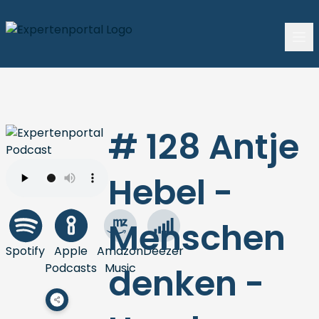
# 128 Antje
Hebel -
Menschen
Spotify
Apple
Amazon
Deezer
Podcasts
Music
denken -