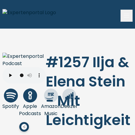
#1257 Ilja &
Elena Stein
- Mit
Spotify
Apple
Amazon
Deezer
Podcasts
Music
Leichtigkeit