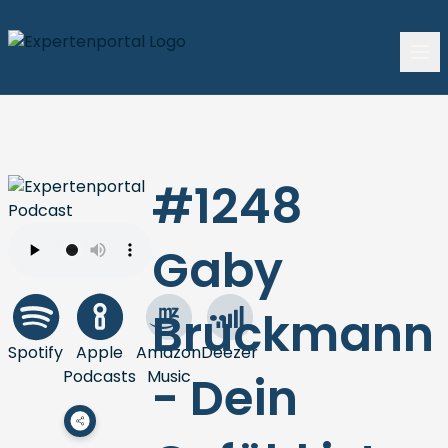
#1248
Gaby
Brückmann
Spotify
Apple
Amazon
Deezer
Podcasts
Music
- Dein