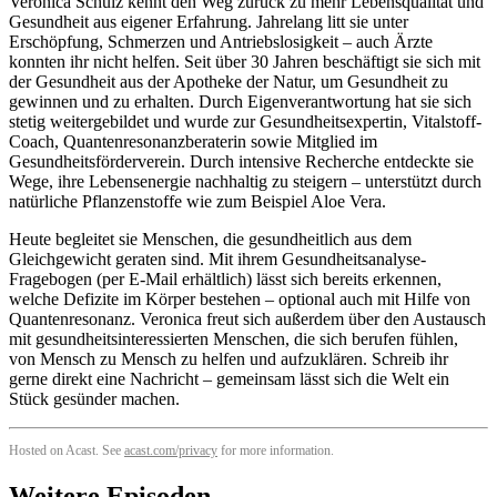
Veronica Schulz kennt den Weg zurück zu mehr Lebensqualität und
Gesundheit aus eigener Erfahrung. Jahrelang litt sie unter
Erschöpfung, Schmerzen und Antriebslosigkeit – auch Ärzte
konnten ihr nicht helfen. Seit über 30 Jahren beschäftigt sie sich mit
der Gesundheit aus der Apotheke der Natur, um Gesundheit zu
gewinnen und zu erhalten. Durch Eigenverantwortung hat sie sich
stetig weitergebildet und wurde zur Gesundheitsexpertin, Vitalstoff-
Coach, Quantenresonanzberaterin sowie Mitglied im
Gesundheitsförderverein. Durch intensive Recherche entdeckte sie
Wege, ihre Lebensenergie nachhaltig zu steigern – unterstützt durch
natürliche Pflanzenstoffe wie zum Beispiel Aloe Vera.
Heute begleitet sie Menschen, die gesundheitlich aus dem
Gleichgewicht geraten sind. Mit ihrem Gesundheitsanalyse-
Fragebogen (per E-Mail erhältlich) lässt sich bereits erkennen,
welche Defizite im Körper bestehen – optional auch mit Hilfe von
Quantenresonanz. Veronica freut sich außerdem über den Austausch
mit gesundheitsinteressierten Menschen, die sich berufen fühlen,
von Mensch zu Mensch zu helfen und aufzuklären. Schreib ihr
gerne direkt eine Nachricht – gemeinsam lässt sich die Welt ein
Stück gesünder machen.
Hosted on Acast. See
acast.com/privacy
for more information.
Weitere Episoden