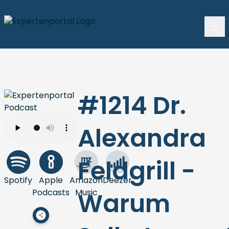
#1214 Dr.
Alexandra
Feldgrill -
Spotify
Apple
Amazon
Deezer
Podcasts
Music
Warum