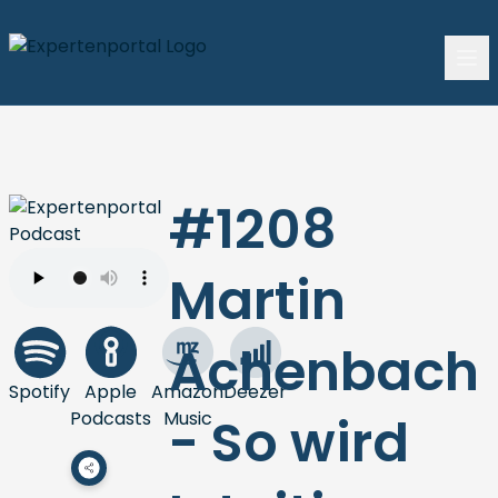
#1208
Martin
Achenbach
Spotify
Apple
Amazon
Deezer
Podcasts
Music
- So wird