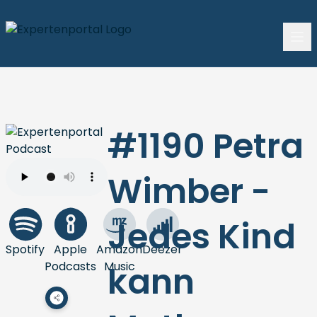
#1190 Petra
Wimber -
Jedes Kind
Spotify
Apple
Amazon
Deezer
Podcasts
Music
kann