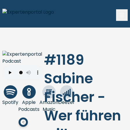
#1189
Sabine
Fischer -
Spotify
Apple
Amazon
Deezer
Podcasts
Music
Wer führen