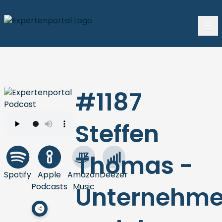
#1187
Steffen
Thomas -
Spotify
Apple
Amazon
Deezer
Podcasts
Music
Unternehme