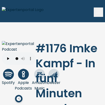
#1176 Imke
Kampf - In
fünf
Spotify
Apple
Amazon
Deezer
Podcasts
Music
Minuten