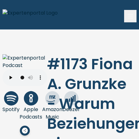
#1173 Fiona
A. Grunzke
- Warum
Spotify
Apple
Amazon
Deezer
Podcasts
Music
Beziehunge