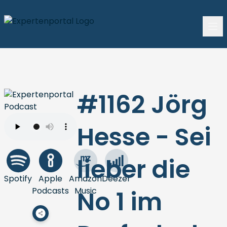
#1162 Jörg
Hesse - Sei
lieber die
Spotify
Apple
Amazon
Deezer
Podcasts
Music
No 1 im