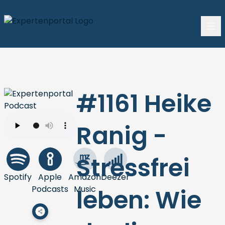
#1161 Heike
Ranig -
Stressfrei
Spotify
Apple
Amazon
Deezer
Podcasts
Music
leben: Wie