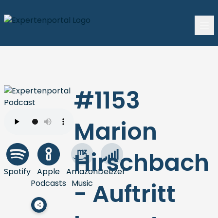
#1153
Marion
Hirschbach
Spotify
Apple
Amazon
Deezer
Podcasts
Music
- Auftritt