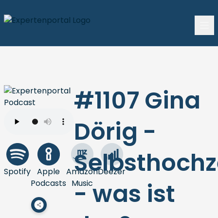
#1107 Gina
Dörig -
Selbsthochz
Spotify
Apple
Amazon
Deezer
Podcasts
Music
- was ist