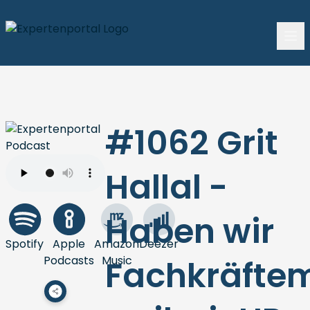
#1062 Grit
Hallal -
Haben wir
Spotify
Apple
Amazon
Deezer
Podcasts
Music
Fachkräfte