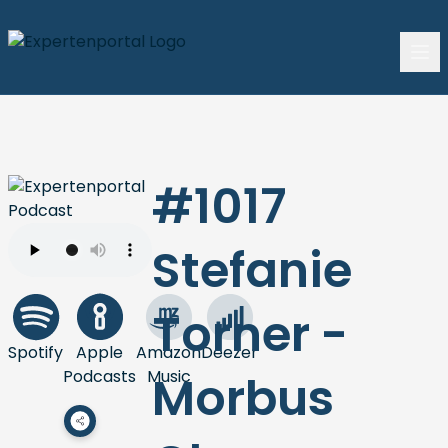
#1017
Stefanie
Torner -
Spotify
Apple
Amazon
Deezer
Podcasts
Music
Morbus