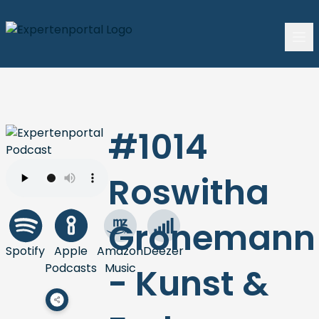
#1014
Roswitha
Gronemann
Spotify
Apple
Amazon
Deezer
Podcasts
Music
- Kunst &