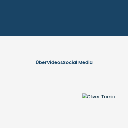
Über
Videos
Social Media