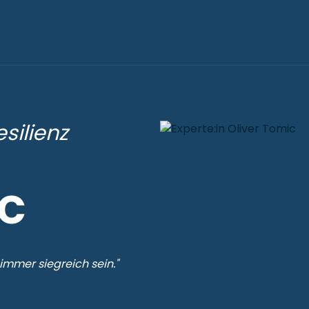
silienz
ic
immer siegreich sein."