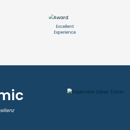
Excellent
Experience
omic
silienz