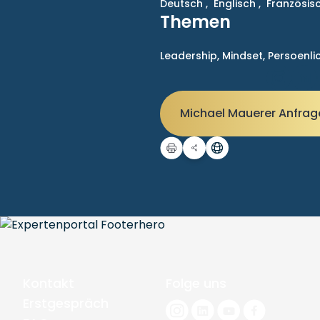
Deutsch ,
Englisch ,
Französis
Themen
Leadership,
Mindset,
Persoenli
Michael Mauerer Anfra
Kontakt
Folge uns
Erstgespräch