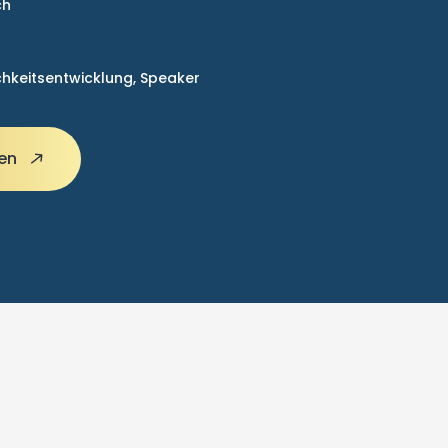
ch
chkeitsentwicklung,
Speaker
gen