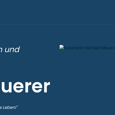
n und
uerer
s Leben!"