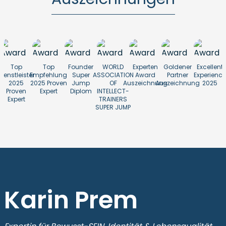
Top
Top
Founder
WORLD
Experten
Goldener
Excellent
Dienstleister
Empfehlung
Super
ASSOCIATION
Award
Partner
Experience
2025
2025 Proven
Jump
OF
Auszeichnung
Auszeichnung
2025
Proven
Expert
Diplom
INTELLECT-
Expert
TRAINERS
SUPER JUMP
Karin Prem