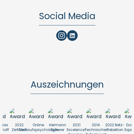
Social Media
Auszeichnungen
hias
2022
Online
Hermann
2021
2014
2022 Netz-
Exce
ehoff
Zertifikat
Verhaufspsychologie
Scherer
Excelence-
Technischer
Rebellion
Exper