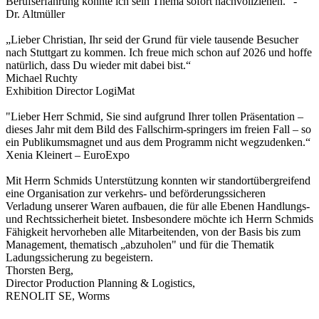
Berufserfahrung konnte ich sein Thema sofort nachvollziehen.“ -
Dr. Altmüller
„Lieber Christian, Ihr seid der Grund für viele tausende Besucher
nach Stuttgart zu kommen. Ich freue mich schon auf 2026 und hoffe
natürlich, dass Du wieder mit dabei bist.“
Michael Ruchty
Exhibition Director LogiMat
"Lieber Herr Schmid, Sie sind aufgrund Ihrer tollen Präsentation –
dieses Jahr mit dem Bild des Fallschirm-springers im freien Fall – so
ein Publikumsmagnet und aus dem Programm nicht wegzudenken.“
Xenia Kleinert – EuroExpo
Mit Herrn Schmids Unterstützung konnten wir standortübergreifend
eine Organisation zur verkehrs- und beförderungssicheren
Verladung unserer Waren aufbauen, die für alle Ebenen Handlungs-
und Rechtssicherheit bietet. Insbesondere möchte ich Herrn Schmids
Fähigkeit hervorheben alle Mitarbeitenden, von der Basis bis zum
Management, thematisch „abzuholen" und für die Thematik
Ladungssicherung zu begeistern.
Thorsten Berg,
Director Production Planning & Logistics,
RENOLIT SE, Worms