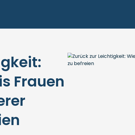
gkeit:
is Frauen
erer
ien