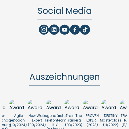
Social Media
Auszeichnungen
ler
Agile
New Work
Legendärstes
Train The
PROVEN
DESTINY
TRAI
manager
Coach
Expert
Telefonteam
Trainer 2
EXPERT
Masterclass
TRA
zierung
(10/2024)
(09/2024)
LUYL
(03/2023)
(2023)
(11/2022)
(11/