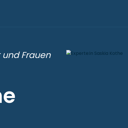
t und Frauen
he