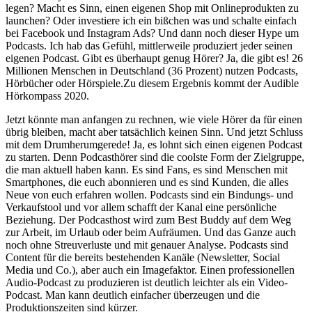
legen? Macht es Sinn, einen eigenen Shop mit Onlineprodukten zu
launchen? Oder investiere ich ein bißchen was und schalte einfach
bei Facebook und Instagram Ads? Und dann noch dieser Hype um
Podcasts. Ich hab das Gefühl, mittlerweile produziert jeder seinen
eigenen Podcast. Gibt es überhaupt genug Hörer? Ja, die gibt es! 26
Millionen Menschen in Deutschland (36 Prozent) nutzen Podcasts,
Hörbücher oder Hörspiele.Zu diesem Ergebnis kommt der Audible
Hörkompass 2020.
Jetzt könnte man anfangen zu rechnen, wie viele Hörer da für einen
übrig bleiben, macht aber tatsächlich keinen Sinn. Und jetzt Schluss
mit dem Drumherumgerede! Ja, es lohnt sich einen eigenen Podcast
zu starten. Denn Podcasthörer sind die coolste Form der Zielgruppe,
die man aktuell haben kann. Es sind Fans, es sind Menschen mit
Smartphones, die euch abonnieren und es sind Kunden, die alles
Neue von euch erfahren wollen. Podcasts sind ein Bindungs- und
Verkaufstool und vor allem schafft der Kanal eine persönliche
Beziehung. Der Podcasthost wird zum Best Buddy auf dem Weg
zur Arbeit, im Urlaub oder beim Aufräumen. Und das Ganze auch
noch ohne Streuverluste und mit genauer Analyse. Podcasts sind
Content für die bereits bestehenden Kanäle (Newsletter, Social
Media und Co.), aber auch ein Imagefaktor. Einen professionellen
Audio-Podcast zu produzieren ist deutlich leichter als ein Video-
Podcast. Man kann deutlich einfacher überzeugen und die
Produktionszeiten sind kürzer.