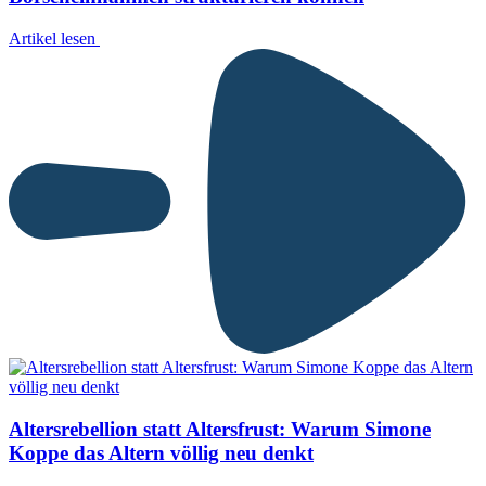
Artikel lesen
Altersrebellion statt Altersfrust: Warum Simone
Koppe das Altern völlig neu denkt