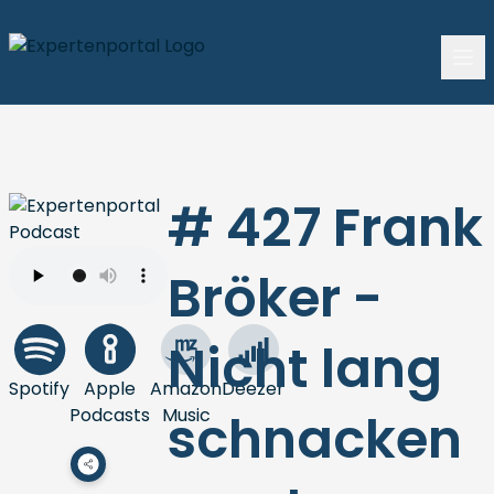
# 427 Frank
Bröker -
Nicht lang
Spotify
Apple
Amazon
Deezer
Podcasts
Music
schnacken